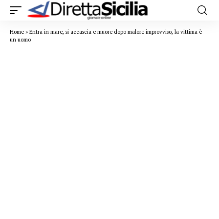
Home
»
Entra in mare, si accascia e muore dopo malore improvviso, la vittima è
un uomo