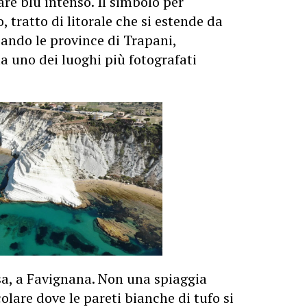
re blu intenso. Il simbolo per
, tratto di litorale che si estende da
sando le province di Trapani,
ta uno dei luoghi più fotografati
sa, a Favignana. Non una spiaggia
lare dove le pareti bianche di tufo si