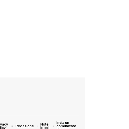
Invia un
ivacy
Note
Redazione
comunicato
licy
legali