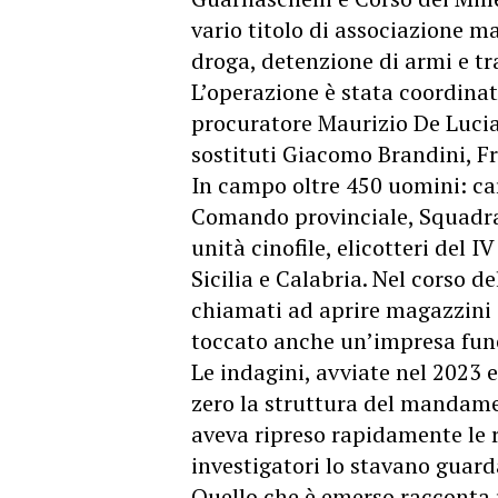
vario titolo di associazione ma
droga, detenzione di armi e tr
L’operazione è stata coordina
procuratore Maurizio De Lucia 
sostituti Giacomo Brandini, F
In campo oltre 450 uomini: car
Comando provinciale, Squadra
unità cinofile, elicotteri del I
Sicilia e Calabria. Nel corso d
chiamati ad aprire magazzini 
toccato anche un’impresa fune
Le indagini, avviate nel 2023 
zero la struttura del mandame
aveva ripreso rapidamente le r
investigatori lo stavano guar
Quello che è emerso racconta