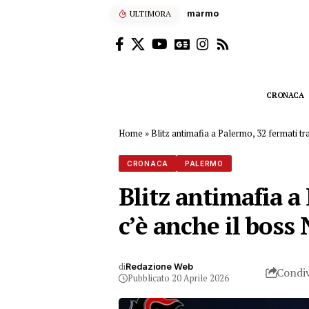
ULTIMORA
Voucher sportivi, solo 6 gi
CRONACA
Home
»
Blitz antimafia a Palermo, 32 fermati t
CRONACA
PALERMO
Blitz antimafia a
c’è anche il boss
di
Redazione Web
Condiv
Pubblicato 20 Aprile 2026