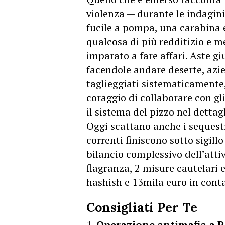
violenza — durante le indagini 
fucile a pompa, una carabina 
qualcosa di più redditizio e m
imparato a fare affari. Aste gi
facendole andare deserte, azi
taglieggiati sistematicamente,
coraggio di collaborare con gl
il sistema del pizzo nel dettagl
Oggi scattano anche i sequestr
correnti finiscono sotto sigillo
bilancio complessivo dell’attiv
flagranza, 2 misure cautelari e
hashish e 13mila euro in conta
Consigliati Per Te
Operazione antimafia a Pa