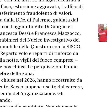
fiosa, estorsione aggravata, traffico di
asferimento fraudolento di valori.
ta dalla DDA di Palermo, guidata dal
con l’aggiunto Vito Di Giorgio e i
rancesca Dessì e Francesca Mazzocco.
abinieri del Nucleo investigativo del
 mobile della Questura con la SISCO,
V Reparto volo e reparti di rinforzo da
ella notte, vigili del fuoco compresi —
e box chiusi. Le perquisizioni hanno
bre della zona.
e chiuse nel 2026, hanno ricostruito da
nto. Sacco, appena uscito dal carcere,
edini dell’organizzazione. Gli
dando.
 una mafia cambiata. Non rinnega la