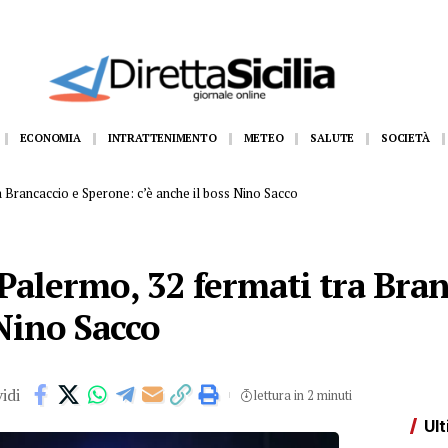
orni per fare domanda. Marano “Regione proroghi scadenza o negherà a 
ECONOMIA
INTRATTENIMENTO
METEO
SALUTE
SOCIETÀ
ra Brancaccio e Sperone: c’è anche il boss Nino Sacco
 Palermo, 32 fermati tra Bra
 Nino Sacco
idi
lettura in 2 minuti
Ult