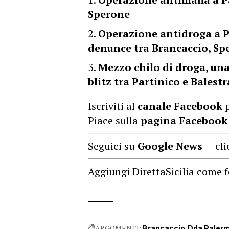
Sperone
Operazione antidroga a Pa
denunce tra Brancaccio, Sp
Mezzo chilo di droga, una
blitz tra Partinico e Balestr
Iscriviti al
canale Facebook
p
Piace sulla
pagina Facebook
Seguici su
Google News
— cli
Aggiungi DirettaSicilia come f
ARGOMENTI:
Brancaccio
Dda Paler