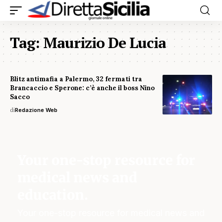
Tag:
Maurizio De Lucia
Blitz antimafia a Palermo, 32 fermati tra
Brancaccio e Sperone: c’è anche il boss Nino
Sacco
di
Redazione Web
Your one-stop resource for
medical news and
education.
Your one-stop resource for medical news and