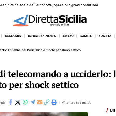
dall’11 al 14 agosto Gangi appuntamento con la grande musica dal vivo
ECONOMIA
INTRATTENIMENTO
METEO
SALUTE
SOCIETÀ
rlo: l’86enne del Policlinico è morto per shock settico
di telecomando a ucciderlo: 
to per shock settico
idi
lettura in 2 minuti
Ult