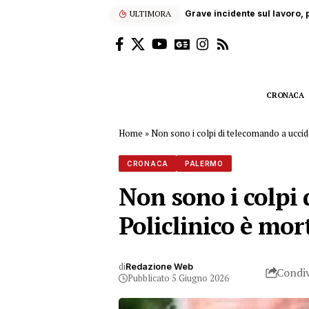
ULTIMORA
“Enjoy’s Jazz… e non solo”: 
CRONACA
Home
»
Non sono i colpi di telecomando a uccide
CRONACA
PALERMO
Non sono i colpi 
Policlinico è mor
di
Redazione Web
Condiv
Pubblicato 5 Giugno 2026