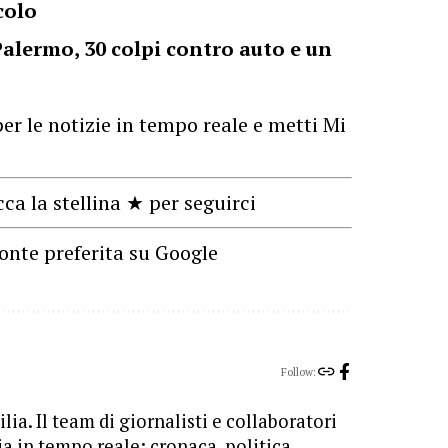
colo
Palermo, 30 colpi contro auto e un
er le notizie in tempo reale e metti Mi
cca la stellina ★ per seguirci
onte preferita su Google
Follow:
lia. Il team di giornalisti e collaboratori
ia in tempo reale: cronaca, politica,