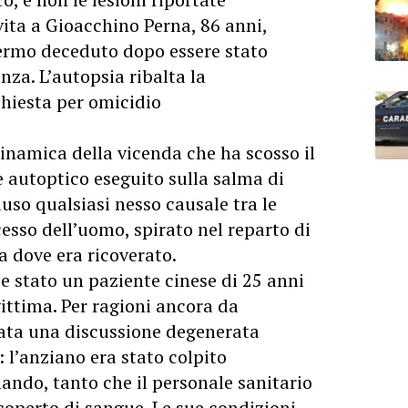
 vita a Gioacchino Perna, 86 anni,
lermo deceduto dopo essere stato
za. L’autopsia ribalta la
chiesta per omicidio
dinamica della vicenda che ha scosso il
e autoptico eseguito sulla salma di
uso qualsiasi nesso causale tra le
ecesso dell’uomo, spirato nel reparto di
a dove era ricoverato.
be stato un paziente cinese di 25 anni
vittima. Per ragioni ancora da
iata una discussione degenerata
 l’anziano era stato colpito
ndo, tanto che il personale sanitario
 coperto di sangue. Le sue condizioni