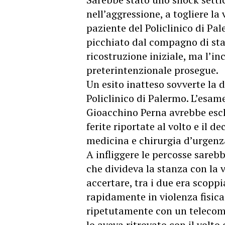
nell’aggressione, a togliere la
paziente del Policlinico di Pa
picchiato dal compagno di stan
ricostruzione iniziale, ma l’in
preterintenzionale prosegue.
Un esito inatteso sovverte la 
Policlinico di Palermo. L’esam
Gioacchino Perna avrebbe escl
ferite riportate al volto e il d
medicina e chirurgia d’urgenz
A infliggere le percosse sareb
che divideva la stanza con la 
accertare, tra i due era scopp
rapidamente in violenza fisica:
ripetutamente con un telecoma
lo aveva ritrovato con il volto