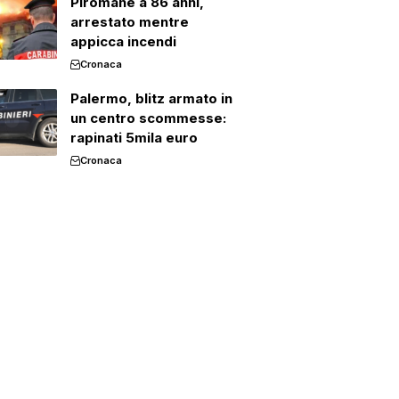
Piromane a 86 anni,
arrestato mentre
appicca incendi
Cronaca
Palermo, blitz armato in
un centro scommesse:
rapinati 5mila euro
Cronaca