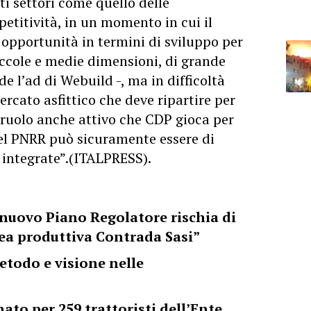
 settori come quello delle
etitività, in un momento in cui il
pportunità in termini di sviluppo per
piccole e medie dimensioni, di grande
e l’ad di Webuild -, ma in difficoltà
ercato asfittico che deve ripartire per
l ruolo anche attivo che CDP gioca per
del PNRR può sicuramente essere di
 integrate”.(ITALPRESS).
 nuovo Piano Regolatore rischia di
ea produttiva Contrada Sasi”
etodo e visione nelle
to per 259 trattoristi dell’Ente