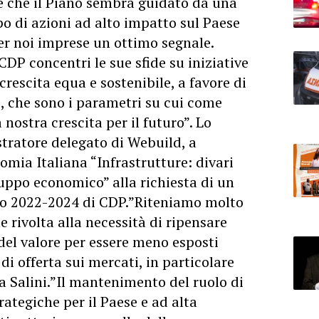
e che il Piano sembra guidato da una
po di azioni ad alto impatto sul Paese
er noi imprese un ottimo segnale.
P concentri le sue sfide su iniziative
crescita equa e sostenibile, a favore di
, che sono i parametri su cui come
ostra crescita per il futuro”. Lo
tratore delegato di Webuild, a
mia Italiana “Infrastrutture: divari
viluppo economico” alla richiesta di un
o 2022-2024 di CDP.”Riteniamo molto
 rivolta alla necessità di ripensare
del valore per essere meno esposti
i offerta sui mercati, in particolare
a Salini.”Il mantenimento del ruolo di
rategiche per il Paese e ad alta