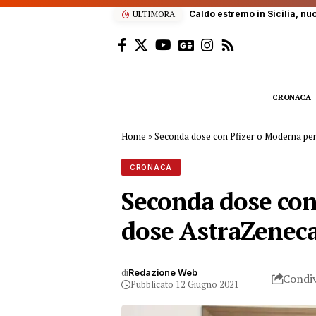
ULTIMORA
Sub ucciso dall’elica di u
CRONACA
Home
»
Seconda dose con Pfizer o Moderna per
CRONACA
Seconda dose con
dose AstraZenec
di
Redazione Web
Condiv
Pubblicato 12 Giugno 2021