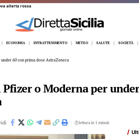
n gommone a Lampedusa, la fidanzata assiste alla tragedia
ECONOMIA
INTRATTENIMENTO
METEO
SALUTE
SOCIETÀ
 under 60 con prima dose AstraZeneca
 Pfizer o Moderna per under
a
idi
lettura in 1 minuti
Ult