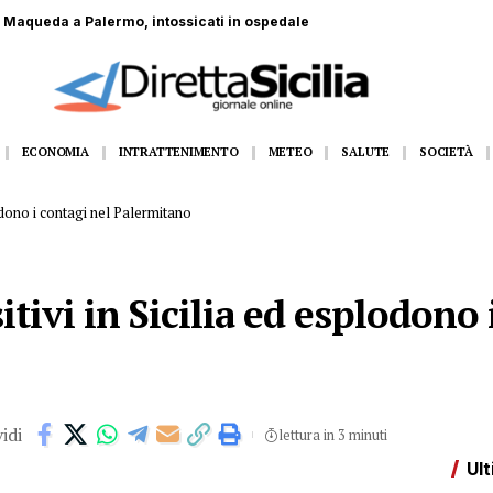
to da un toro in un’azienda agricola
ECONOMIA
INTRATTENIMENTO
METEO
SALUTE
SOCIETÀ
lodono i contagi nel Palermitano
tivi in Sicilia ed esplodono 
idi
lettura in 3 minuti
Ult