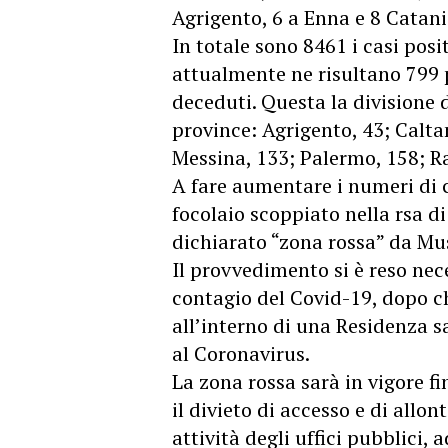
Agrigento, 6 a Enna e 8 Catani
In totale sono 8461 i casi posit
attualmente ne risultano 799 p
deceduti. Questa la divisione de
province: Agrigento, 43; Calta
Messina, 133; Palermo, 158; Ra
A fare aumentare i numeri di c
focolaio scoppiato nella rsa di
dichiarato “zona rossa” da M
Il provvedimento si è reso nece
contagio del Covid-19, dopo ch
all’interno di una Residenza sa
al Coronavirus.
La zona rossa sarà in vigore fin
il divieto di accesso e di all
attività degli uffici pubblici, 