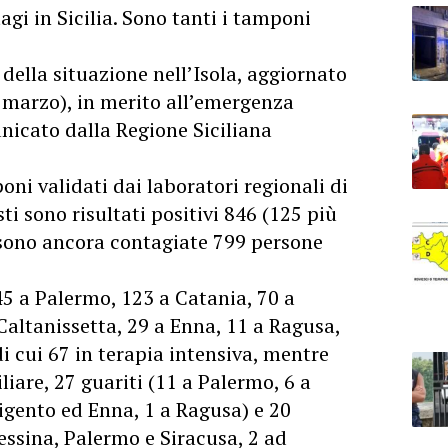
i in Sicilia. Sono tanti i tamponi
della situazione nell’Isola, aggiornato
4 marzo), in merito all’emergenza
icato dalla Regione Siciliana
poni validati dai laboratori regionali di
ti sono risultati positivi 846 (125 più
, sono ancora contagiate 799 persone
45 a Palermo, 123 a Catania, 70 a
Caltanissetta, 29 a Enna, 11 a Ragusa,
i cui 67 in terapia intensiva, mentre
iare, 27 guariti (11 a Palermo, 6 a
igento ed Enna, 1 a Ragusa) e 20
essina, Palermo e Siracusa, 2 ad