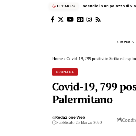
ULTIMORA
Gangi, 78enne muore incorna
CRONACA
Home
»
Covid-19, 799 positivi in Sicilia ed esp
CRONACA
Covid-19, 799 posi
Palermitano
di
Redazione Web
Condiv
Pubblicato 23 Marzo 2020