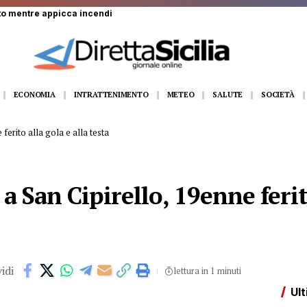
to mentre appicca incendi
ECONOMIA
INTRATTENIMENTO
METEO
SALUTE
SOCIETÀ
ferito alla gola e alla testa
 San Cipirello, 19enne ferito
idi
lettura in 1 minuti
Ult