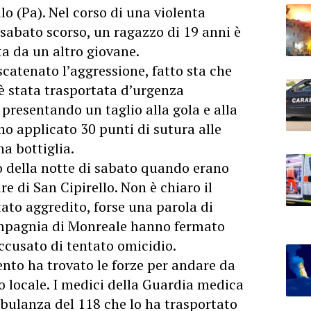
lo (Pa). Nel corso di una violenta
 sabato scorso, un ragazzo di 19 anni è
sta da un altro giovane.
scatenato l’aggressione, fatto sta che
 è stata trasportata d’urgenza
 presentando un taglio alla gola e alla
nno applicato 30 punti di sutura alle
na bottiglia.
so della notte di sabato quando erano
re di San Cipirello. Non è chiaro il
tato aggredito, forse una parola di
Compagnia di Monreale hanno fermato
ccusato di tentato omicidio.
mento ha trovato le forze per andare da
io locale. I medici della Guardia medica
ulanza del 118 che lo ha trasportato