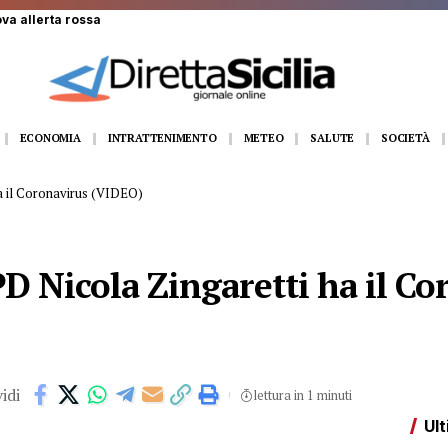
ova allerta rossa
ECONOMIA
INTRATTENIMENTO
METEO
SALUTE
SOCIETÀ
ha il Coronavirus (VIDEO)
 PD Nicola Zingaretti ha il C
idi
lettura in 1 minuti
Ult