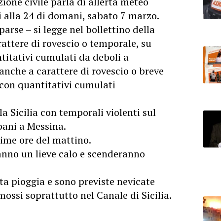
ezione civile parla di allerta meteo
ggi alla 24 di domani, sabato 7 marzo.
arse – si legge nel bollettino della
rattere di rovescio o temporale, su
ntitativi cumulati da deboli a
 anche a carattere di rovescio o breve
, con quantitativi cumulati
a Sicilia con temporali violenti sul
apani a Messina.
rime ore del mattino.
nno un lieve calo e scenderanno
ta pioggia e sono previste nevicate
mossi soprattutto nel Canale di Sicilia.