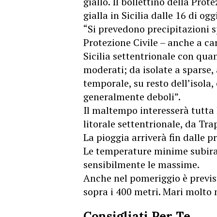
giallo. Il bollettino della Prot
gialla in Sicilia dalle 16 di o
“Si prevedono precipitazioni sp
Protezione Civile – anche a ca
Sicilia settentrionale con qua
moderati; da isolate a sparse,
temporale, su resto dell’isola
generalmente deboli”.
Il maltempo interesserà tutta l
litorale settentrionale, da Tr
La pioggia arriverà fin dalle p
Le temperature minime subira
sensibilmente le massime.
Anche nel pomeriggio è previs
sopra i 400 metri. Mari molto 
Consigliati Per Te