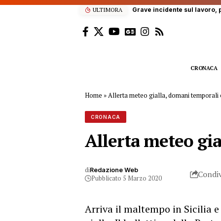
scala dell’autobotte, operaio in gravi condizioni
ULTIMORA
CRONACA
Home
»
Allerta meteo gialla, domani temporali e
CRONACA
Allerta meteo gia
di
Redazione Web
Condiv
Pubblicato 5 Marzo 2020
Arriva il maltempo in Sicilia e