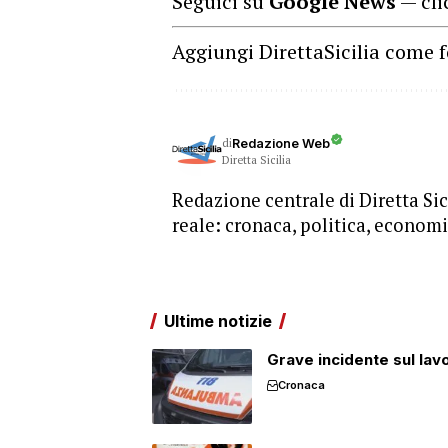
Seguici su
Google News
— cli
Aggiungi DirettaSicilia come f
di
Redazione Web
Diretta Sicilia
Redazione centrale di Diretta Sici
reale: cronaca, politica, economia
Ultime notizie
Grave incidente sul lavo
Cronaca