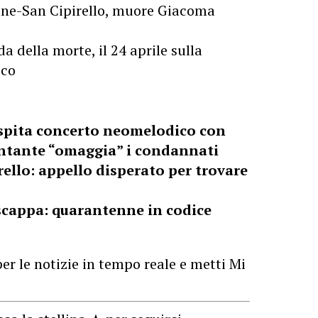
one-San Cipirello, muore Giacoma
da della morte, il 24 aprile sulla
ico
spita concerto neomelodico con
cantante “omaggia” i condannati
rello: appello disperato per trovare
e scappa: quarantenne in codice
er le notizie in tempo reale e metti Mi