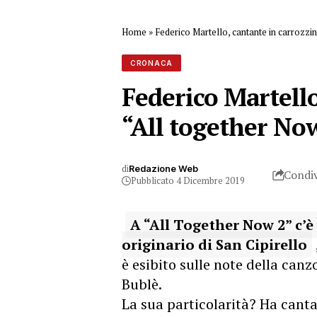
Home
»
Federico Martello, cantante in carrozzin
CRONACA
Federico Martello
“All together No
di
Redazione Web
Condiv
Pubblicato 4 Dicembre 2019
A “All Together Now 2” c’è
originario di San Cipirello
è esibito sulle note della canz
Bublè.
La sua particolarità? Ha cant