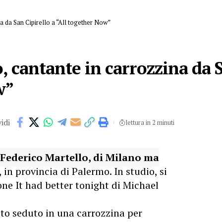
a da San Cipirello a “All together Now”
, cantante in carrozzina da S
w”
idi
lettura in 2 minuti
 Federico Martello, di Milano ma
, in provincia di Palermo. In studio, si
one It had better tonight di Michael
ato seduto in una carrozzina per