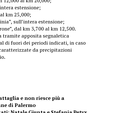
km 12,000 al km 20,000;
intera estensione;
 al km 25,000;
nia”, sull’intera estensione;
rone”, dal km 3,700 al km 12,500.
a tramite apposita segnaletica
l di fuori dei periodi indicati, in caso
aratterizzate da precipitazioni
io.
ttaglia e non riesce più a
ane di Palermo
tati: Natale Giunta e Stefania Petyx