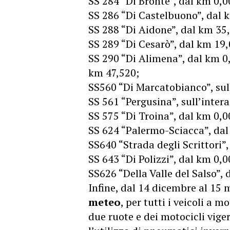
SS 284 “Di Bronte”, dal km 0,0
SS 286 “Di Castelbuono”, dal 
SS 288 “Di Aidone”, dal km 35
SS 289 “Di Cesarò”, dal km 19
SS 290 “Di Alimena”, dal km 0
km 47,520;
SS560 “Di Marcatobianco”, sull
SS 561 “Pergusina”, sull’inter
SS 575 “Di Troina”, dal km 0,0
SS 624 “Palermo-Sciacca”, dal
SS640 “Strada degli Scrittori”
SS 643 “Di Polizzi”, dal km 0,
SS626 “Della Valle del Salso”,
Infine, dal 14 dicembre al 15
meteo
, per tutti i veicoli a 
due ruote e dei motocicli vige