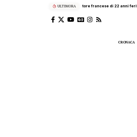
ULTIMORA
Rischia di annegare a Cefalù,
CRONACA