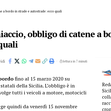
ne a bordo in strade e autostrade: ecco quali
iaccio, obbligo di catene a b
quali
idi
lettura in 7 minuti
 bordo
fino al 15 marzo 2020 su
Reda
atali della Sicilia. L’obbligo è in
Sici
olge tutti i veicoli a motore, motocicli
coll
racc
vige quindi da venerdì 15 novembre
cron