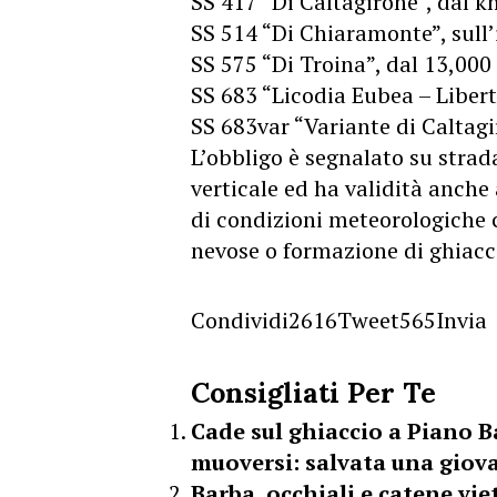
SS 417 “Di Caltagirone”, dal 
SS 514 “Di Chiaramonte”, sull’
SS 575 “Di Troina”, dal 13,000
SS 683 “Licodia Eubea – Liberti
SS 683var “Variante di Caltagi
L’obbligo è segnalato su strad
verticale ed ha validità anche a
di condizioni meteorologiche c
nevose o formazione di ghiacc
Condividi
2616
Tweet
565
Invia
Consigliati Per Te
Cade sul ghiaccio a Piano Ba
muoversi: salvata una giov
Barba, occhiali e catene vie