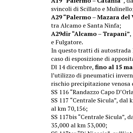
A19 “Palermo – Catania”
, d
svincoli di Scillato e Mulinello
A29 “Palermo – Mazara del 
tra Alcamo e Santa Ninfa;
A29dir “Alcamo – Trapani”
,
e Fulgatore.
In questo tratti di autostrada 
caso di esposizione di apposit
Dl 14 dicembre,
fino al 15 m
l’utilizzo di pneumatici invern
rischio precipitazione venosa 
SS 116 “Randazzo Capo D’Orla
SS 117 “Centrale Sicula”, dal
al km 70,156;
SS 117bis “Centrale Sicula”, 
35,000 al km 53,000;