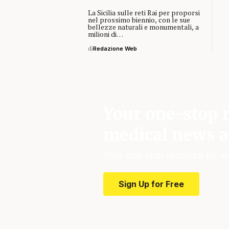
La Sicilia sulle reti Rai per proporsi
nel prossimo biennio, con le sue
bellezze naturali e monumentali, a
milioni di…
di
Redazione Web
Your one-stop r
medical news a
Your one-stop resource for m
Sign Up for Free