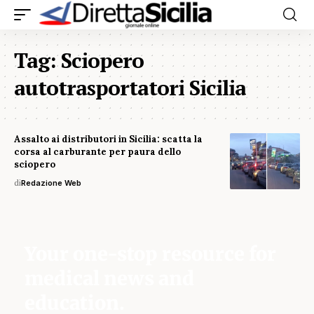
Tag:
Sciopero
autotrasportatori Sicilia
Assalto ai distributori in Sicilia: scatta la
corsa al carburante per paura dello
sciopero
di
Redazione Web
Your one-stop resource for
medical news and
education.