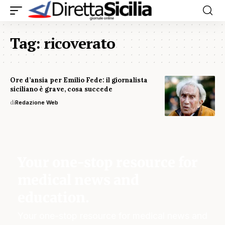
Tag:
ricoverato
Ore d’ansia per Emilio Fede: il giornalista
siciliano è grave, cosa succede
di
Redazione Web
Your one-stop resource for
medical news and
education.
Your one-stop resource for medical news and