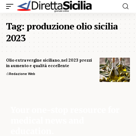
Tag:
produzione olio sicilia
2023
Olio extravergine siciliano, nel 2023 prezzi
in aumento e qualità eccellente
di
Redazione Web
Your one-stop resource for
medical news and
education.