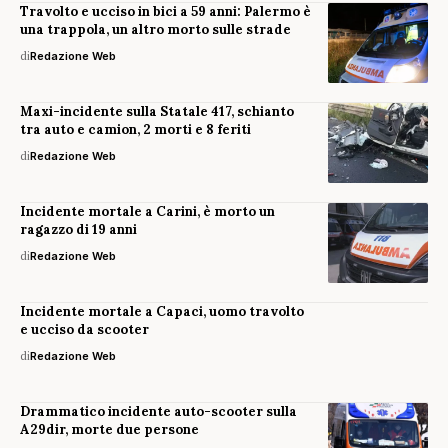
Travolto e ucciso in bici a 59 anni: Palermo è
una trappola, un altro morto sulle strade
di
Redazione Web
Maxi-incidente sulla Statale 417, schianto
tra auto e camion, 2 morti e 8 feriti
di
Redazione Web
Incidente mortale a Carini, è morto un
ragazzo di 19 anni
di
Redazione Web
Incidente mortale a Capaci, uomo travolto
e ucciso da scooter
di
Redazione Web
Drammatico incidente auto-scooter sulla
A29dir, morte due persone