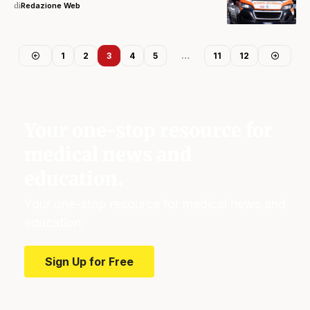
di
Redazione Web
1
2
3
4
5
…
11
12
Your one-stop resource for
medical news and
education.
Your one-stop resource for medical news and
education.
Sign Up for Free