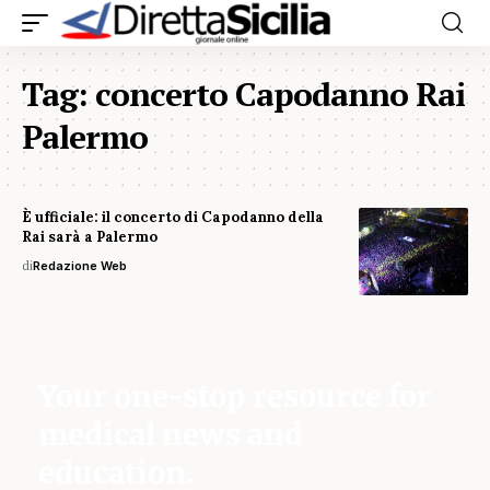
Tag:
concerto Capodanno Rai
Palermo
È ufficiale: il concerto di Capodanno della
Rai sarà a Palermo
di
Redazione Web
Your one-stop resource for
medical news and
education.