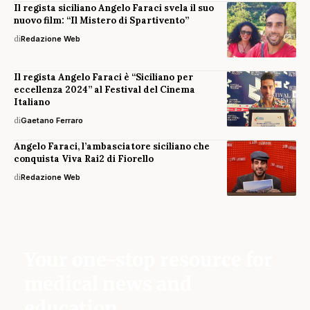
Il regista siciliano Angelo Faraci svela il suo
nuovo film: “Il Mistero di Spartivento”
di
Redazione Web
Il regista Angelo Faraci è “Siciliano per
eccellenza 2024” al Festival del Cinema
Italiano
di
Gaetano Ferraro
Angelo Faraci, l’ambasciatore siciliano che
conquista Viva Rai2 di Fiorello
di
Redazione Web
Your one-stop resource for
medical news and
education.