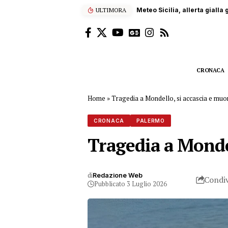
ULTIMORA
Carrara, operaio siciliano
CRONACA
Home
»
Tragedia a Mondello, si accascia e muor
CRONACA
PALERMO
Tragedia a Mondel
di
Redazione Web
Condiv
Pubblicato 3 Luglio 2026