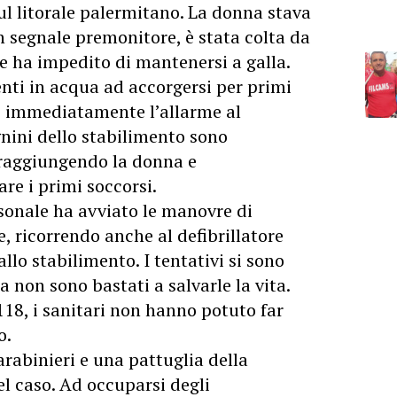
ul litorale palermitano. La donna stava
segnale premonitore, è stata colta da
e ha impedito di mantenersi a galla.
enti in acqua ad accorgersi per primi
do immediatamente l’allarme al
gnini dello stabilimento sono
 raggiungendo la donna e
are i primi soccorsi.
ersonale ha avviato le manovre di
 ricorrendo anche al defibrillatore
lo stabilimento. I tentativi si sono
a non sono bastati a salvarle la vita.
118, i sanitari non hanno potuto far
o.
carabinieri e una pattuglia della
del caso. Ad occuparsi degli