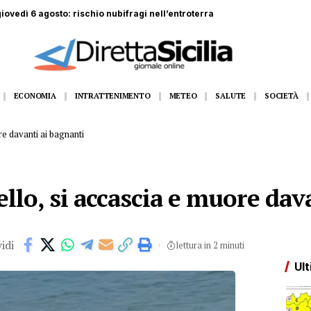
 di 44 anni muore schiacciato da lastre di marmo
ECONOMIA
INTRATTENIMENTO
METEO
SALUTE
SOCIETÀ
e davanti ai bagnanti
lo, si accascia e muore dav
idi
lettura in 2 minuti
Ult