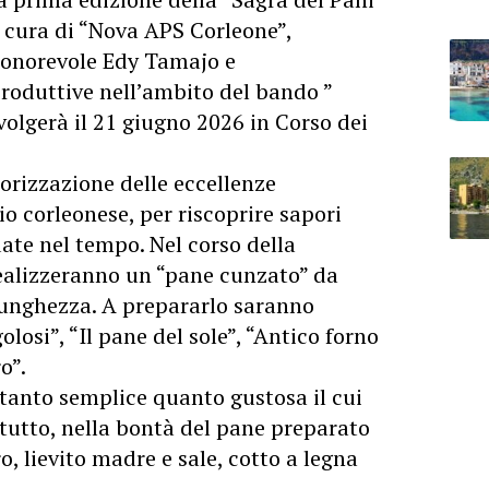
 cura di “Nova APS Corleone”,
l’onorevole Edy Tamajo e
 Produttive nell’ambito del bando ”
svolgerà il 21 giugno 2026 in Corso dei
orizzazione delle eccellenze
o corleonese, per riscoprire sapori
ate nel tempo. Nel corso della
 realizzeranno un “pane cunzato” da
lunghezza. A prepararlo saranno
golosi”, “Il pane del sole”, “Antico forno
o”.
e tanto semplice quanto gustosa il cui
itutto, nella bontà del pane preparato
, lievito madre e sale, cotto a legna