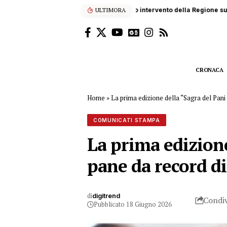
ULTIMORA
Blitz della Finanza a Palermo
CRONACA
Home
»
La prima edizione della “Sagra del Pani
COMUNICATI STAMPA
La prima edizione
pane da record di
di
digitrend
Condiv
Pubblicato 18 Giugno 2026