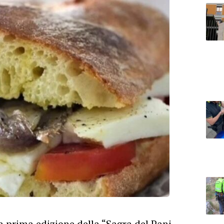
la
prima
edizione della “Sagra del Pani