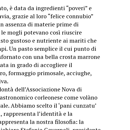
to, è data da ingredienti “poveri” e
avia, grazie al loro “felice connubio”
 in assenza di materie prime di
le mogli potevano così riuscire
to gustoso e nutriente ai mariti che
pi. Un pasto semplice il cui punto di
sfornato con una bella crosta marrone
ta in grado di accogliere il
o, formaggio primosale, acciughe,
iva.
lontà dell’Associazione Nova di
ogastronomico corleonese come volàno
rale. Abbiamo scelto il ‘pani cunzatu’
, rappresenta l’identità e la
ppresenta la nostra filosofia: la
ichiara Stefania Governali, presidente