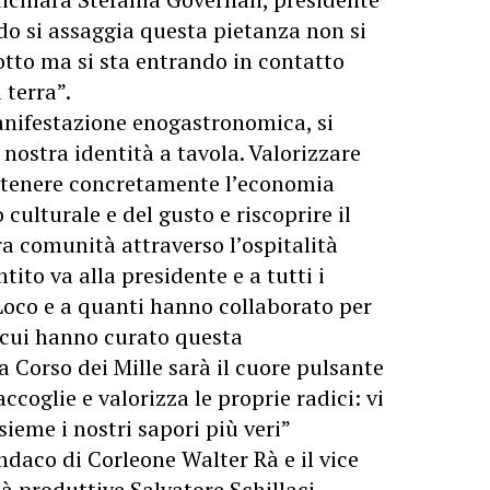
o si assaggia questa pietanza non si
tto ma si sta entrando in contatto
 terra”.
anifestazione enogastronomica, si
 nostra identità a tavola. Valorizzare
ostenere concretamente l’economia
culturale e del gusto e riscoprire il
a comunità attraverso l’ospitalità
ito va alla presidente e a tutti i
Loco e a quanti hanno collaborato per
n cui hanno curato questa
 Corso dei Mille sarà il cuore pulsante
coglie e valorizza le proprie radici: vi
ieme i nostri sapori più veri”
daco di Corleone Walter Rà e il vice
tà produttive Salvatore Schillaci.