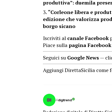
produttiva”: duemila presen
“Corleone libera e produt
edizione che valorizza prodo
borgo sicano
Iscriviti al
canale Facebook
p
Piace sulla
pagina Facebook
Seguici su
Google News
— cli
Aggiungi DirettaSicilia come f
di
digitrend