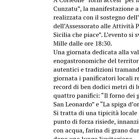
Cunzatu”, la manifestazione a
realizzata con il sostegno del
dell’Assessorato alle Attività
Sicilia
che piace”. L’evento si 
Mille dalle ore 18:30.
Una giornata dedicata alla val
enogastronomiche del territori
autentici e tradizioni tramand
giornata i panificatori locali
record di ben dodici
metri
di 
quattro panifici: “Il forno dei 
San Leonardo” e “La spiga d’or
Si tratta di una tipicità local
punto di forza risiede, innanz
con acqua, farina di grano duro
dopo una lunga lievitazione.