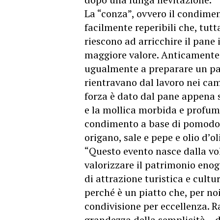
La “conza”, ovvero il condimen
facilmente reperibili che, tutt
riescono ad arricchire il pane
maggiore valore. Anticamente 
ugualmente a preparare un pas
rientravano dal lavoro nei cam
forza è dato dal pane appena 
e la mollica morbida e profuma
condimento a base di pomodor
origano, sale e pepe e olio d’ol
“Questo evento nasce dalla vo
valorizzare il patrimonio en
di attrazione turistica e cultu
perché è un piatto che, per noi
condivisione per eccellenza. Ra
grandezza della semplicità – d