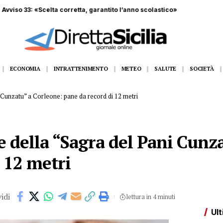
, sequestrati centinaia di scooter elettrici venduti come bici
ECONOMIA
INTRATTENIMENTO
METEO
SALUTE
SOCIETÀ
 Cunzatu” a Corleone: pane da record di 12 metri
 della “Sagra del Pani Cunz
 12 metri
idi
lettura in 4 minuti
Ult