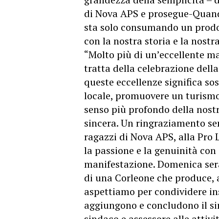
di Nova APS e prosegue-Quand
sta solo consumando un prodo
con la nostra storia e la nostra
“Molto più di un’eccellente m
tratta della celebrazione della
queste eccellenze significa s
locale, promuovere un turismo 
senso più profondo della nostr
sincera. Un ringraziamento sent
ragazzi di Nova APS, alla Pro 
la passione e la genuinità co
manifestazione. Domenica sera
di una Corleone che produce, ac
aspettiamo per condividere ins
aggiungono e concludono il sin
sindaco e assessore alle attivi