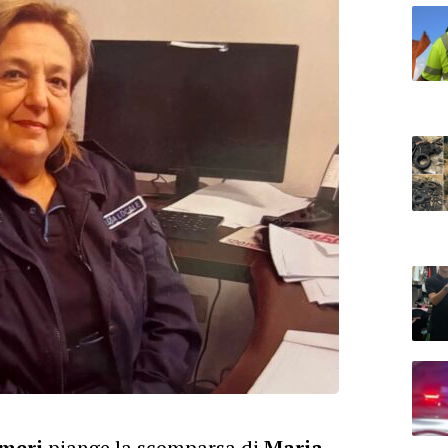
lmeri
piange la scomparsa di
Maria