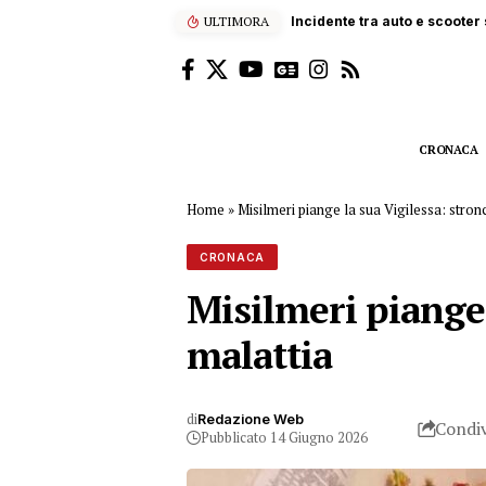
ULTIMORA
Incidente tra auto e scooter s
CRONACA
Home
»
Misilmeri piange la sua Vigilessa: stron
CRONACA
Misilmeri piange 
malattia
di
Redazione Web
Condiv
Pubblicato 14 Giugno 2026