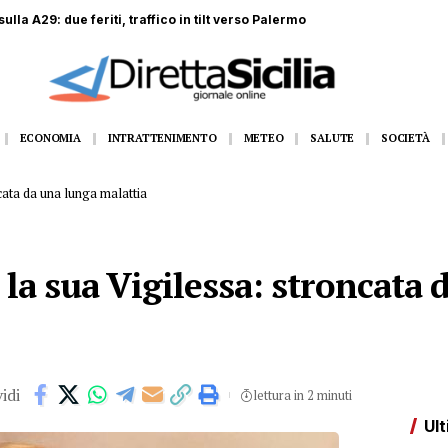
ulla A29: due feriti, traffico in tilt verso Palermo
ECONOMIA
INTRATTENIMENTO
METEO
SALUTE
SOCIETÀ
cata da una lunga malattia
la sua Vigilessa: stroncata 
idi
lettura in 2 minuti
Ult