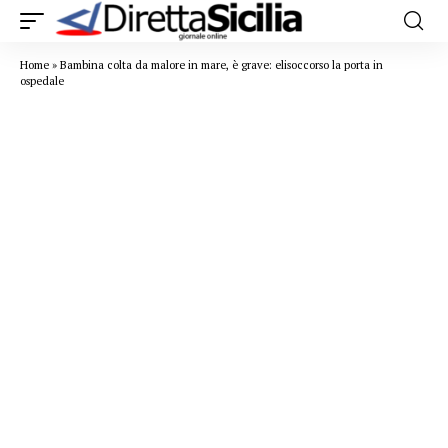
Home
»
Bambina colta da malore in mare, è grave: elisoccorso la porta in
ospedale