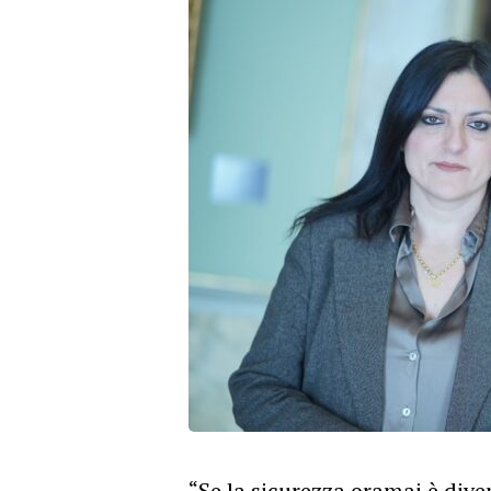
“Se la sicurezza oramai è div