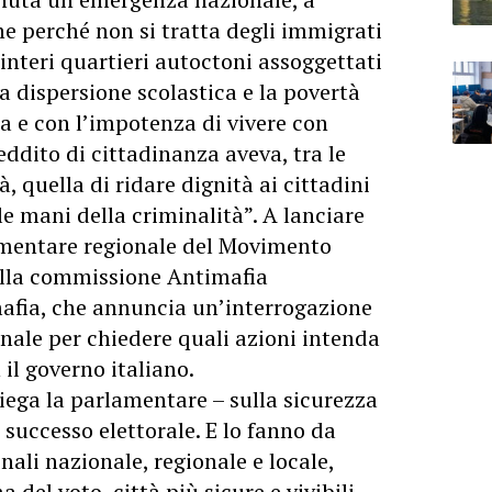
he perché non si tratta degli immigrati
nteri quartieri autoctoni assoggettati
 la dispersione scolastica e la povertà
a e con l’impotenza di vivere con
reddito di cittadinanza aveva, tra le
, quella di ridare dignità ai cittadini
lle mani della criminalità”. A lanciare
amentare regionale del Movimento
lla commissione Antimafia
afia, che annuncia un’interrogazione
nale per chiedere quali azioni intenda
il governo italiano.
piega la parlamentare – sulla sicurezza
 successo elettorale. E lo fanno da
ionali nazionale, regionale e locale,
del voto, città più sicure e vivibili.