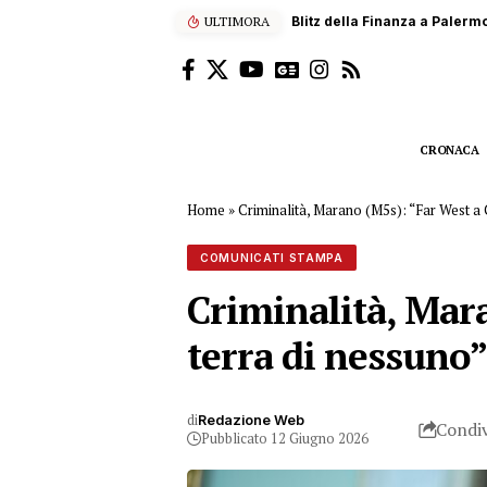
ULTIMORA
Scalatore francese di 22 anni
CRONACA
Home
»
Criminalità, Marano (M5s): “Far West a Ca
COMUNICATI STAMPA
Criminalità, Mara
terra di nessuno
di
Redazione Web
Condiv
Pubblicato 12 Giugno 2026