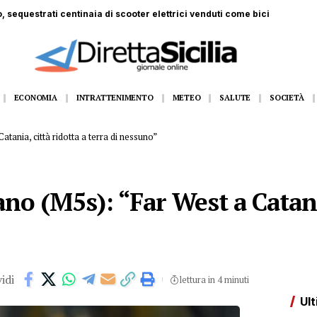
 ferito a Monte Pellegrino: trasportato a Villa Sofia
ECONOMIA
INTRATTENIMENTO
METEO
SALUTE
SOCIETÀ
tania, città ridotta a terra di nessuno”
no (M5s): “Far West a Catania
”
idi
lettura in 4 minuti
Ult