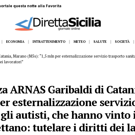
ortale questa notte alla Favorita
ECONOMIA
INTRATTENIMENTO
METEO
SALUTE
SOCIETÀ
tania, Marano (M5s): “1,5 mln per esternalizzazione servizio trasporto sanitari
dei lavoratori”
a ARNAS Garibaldi di Catan
er esternalizzazione servizi
gli autisti, che hanno vinto 
tano: tutelare i diritti dei l