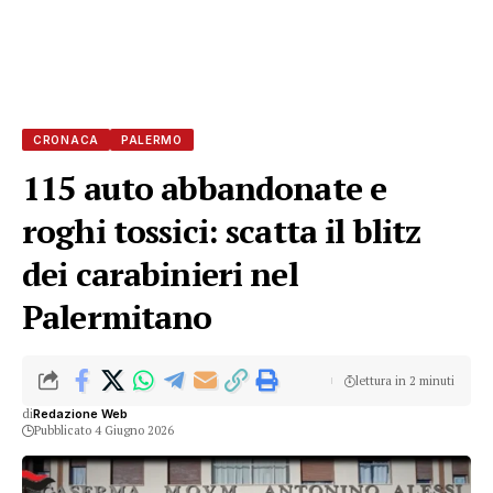
CRONACA
PALERMO
115 auto abbandonate e
roghi tossici: scatta il blitz
dei carabinieri nel
Palermitano
lettura in 2 minuti
di
Redazione Web
Pubblicato 4 Giugno 2026