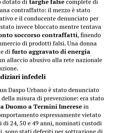
o dotato di
targhe false
complete di
ana contraffatto: il mezzo è stato
tivo e il conducente denunciato per
è stato invece bloccato mentre tentava
ronto soccorso contraffatti
, finendo
mmercio di prodotti falsi. Una donna
ce di
furto aggravato di energia
 un allaccio abusivo alla rete nazionale
azione.
diziari infedeli
i un Daspo Urbano è stato denunciato
i della misura di prevenzione: era stato
za Duomo a Termini Imerese
in
 comportamento espressamente vietato
 di 24, 50 e 49 anni, nominati custodi
i, sono stati deferiti per sottrazione di