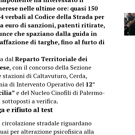
rese nelle ultime ore: quasi 150
44 verbali al Codice della Strada per
a euro di sanzioni, patenti ritirate,
nunce che spaziano dalla guida in
affazione di targhe, fino al furto di
ta dal
Reparto Territoriale dei
rese
, con il concorso della Sezione
 stazioni di Caltavuturo, Cerda,
nia di Intervento Operativo del
12°
ilia”
e del Nucleo Cinofili di Palermo-
i sottoposti a verifica.
a e rifiuto al test
la circolazione stradale riguardano
uai per alterazione psicofisica alla