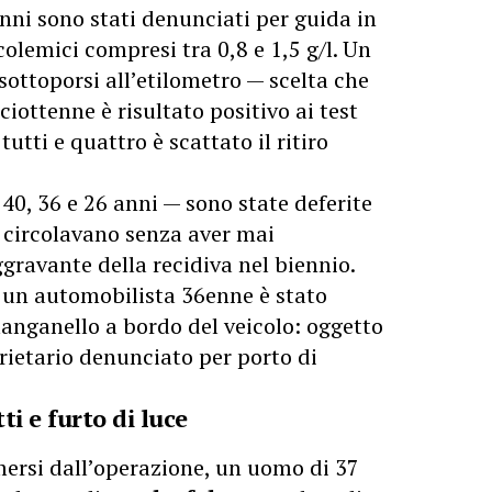
nni sono stati denunciati per guida in
colemici compresi tra 0,8 e 1,5 g/l. Un
i sottoporsi all’etilometro — scelta che
iottenne è risultato positivo ai test
utti e quattro è scattato il ritiro
 40, 36 e 26 anni — sono state deferite
é circolavano senza aver mai
ggravante della recidiva nel biennio.
li un automobilista 36enne è stato
anganello a bordo del veicolo: oggetto
ietario denunciato per porto di
ti e furto di luce
emersi dall’operazione, un uomo di 37