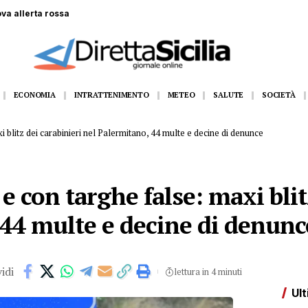
 gommone a Lampedusa, la fidanzata assiste alla tragedia
ECONOMIA
INTRATTENIMENTO
METEO
SALUTE
SOCIETÀ
i blitz dei carabinieri nel Palermitano, 44 multe e decine di denunce
e con targhe false: maxi blit
 44 multe e decine di denunc
idi
lettura in 4 minuti
Ult