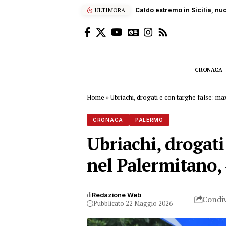
ULTIMORA
Sub ucciso dall’elica di un
CRONACA
Home
»
Ubriachi, drogati e con targhe false: max
CRONACA
PALERMO
Ubriachi, drogati 
nel Palermitano,
di
Redazione Web
Condiv
Pubblicato 22 Maggio 2026