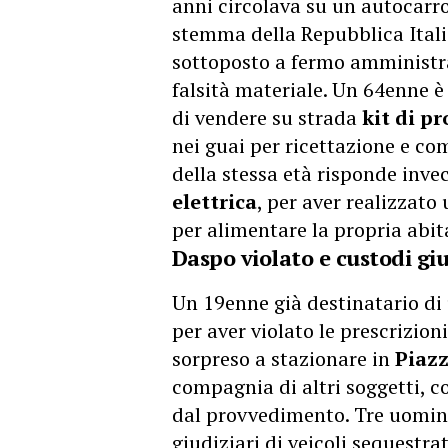
anni circolava su un autocarr
stemma della Repubblica Itali
sottoposto a fermo amministra
falsità materiale. Un 64enne 
di vendere su strada
kit di p
nei guai per ricettazione e co
della stessa età risponde inve
elettrica
, per aver realizzato
per alimentare la propria abit
Daspo violato e custodi giu
Un 19enne già destinatario d
per aver violato le prescrizion
sorpreso a stazionare in
Piaz
compagnia di altri soggetti,
dal provvedimento. Tre uomini
giudiziari di veicoli sequestrat