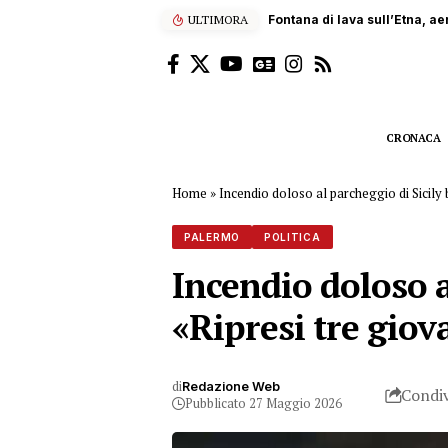
ULTIMORA
Fontana di lava sull’Etna, ae
CRONACA
Home
»
Incendio doloso al parcheggio di Sicily 
PALERMO
POLITICA
Incendio doloso a
«Ripresi tre giov
di
Redazione Web
Condiv
Pubblicato 27 Maggio 2026