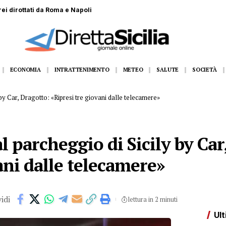
rei dirottati da Roma e Napoli
ECONOMIA
INTRATTENIMENTO
METEO
SALUTE
SOCIETÀ
by Car, Dragotto: «Ripresi tre giovani dalle telecamere»
l parcheggio di Sicily by Car
ani dalle telecamere»
idi
lettura in 2 minuti
Ult