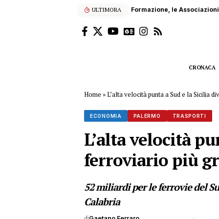
ULTIMORA
Blitz della Finanza a Palermo
CRONACA
Home
»
L’alta velocità punta a Sud e la Sicilia di
ECONOMIA
PALERMO
TRASPORTI
L’alta velocità pu
ferroviario più gr
52 miliardi per le ferrovie del Su
Calabria
di
Gaetano Ferraro