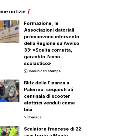
ime notizie
Formazione, le
Associazioni datoriali
promuovono intervento
della Regione su Avviso
33: «Scelta corretta,
garantito l’anno
scolastico»
Comunicati stampa
Blitz della Finanza a
Palermo, sequestrati
centinaia di scooter
elettrici venduti come
bici
Cronaca
Scalatore francese di 22
anni ferito a Monte