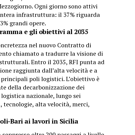
Mezzogiorno. Ogni giorno sono attivi
’intera infrastruttura: il 37% riguarda
 63% grandi opere.
ramma e gli obiettivi al 2035
oncretezza nel nuovo Contratto di
to chiamato a tradurre la visione di
strutturali. Entro il 2035, RFI punta ad
one raggiunta dall’alta velocità e a
principali poli logistici. L’obiettivo è
nte della decarbonizzazione dei
 logistica nazionale, lungo sei
a, tecnologie, alta velocità, merci,
li-Bari ai lavori in Sicilia
à soppresso oltre 200 passaggi a livello,