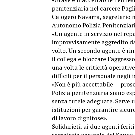
penitenziaria nel carcere Pagl
Calogero Navarra, segretario n
Autonomo Polizia Penitenziari
«Un agente in servizio nel rep
improvvisamente aggredito da
volto. Un secondo agente è rim
il collega e bloccare l’aggres
una volta le criticità operativ
difficili per il personale negli 
«Non è più accettabile — prose
Polizia penitenziaria siano esp
senza tutele adeguate. Serve 
istituzioni per garantire sicur
di lavoro dignitose».
Solidarietà ai due agenti feri
segretario generale del Sappe,