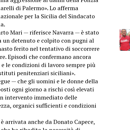
iarelli di Palermo». Lo afferma
azionale per la Sicilia del Sindacato
a.
arto Mari — riferisce Navarra — è stato
 un detenuto e colpito con pugni al
asto ferito nel tentativo di soccorrere
sore. Episodi che confermano ancora
e e le condizioni di lavoro sempre più
istituti penitenziari siciliani».
gue — che gli uomini e le donne della
osti ogni giorno a rischi così elevati
un intervento immediato delle
ezza, organici sufficienti e condizioni
ti è arrivata anche da Donato Capece,
 che ha ribadito la necessità di