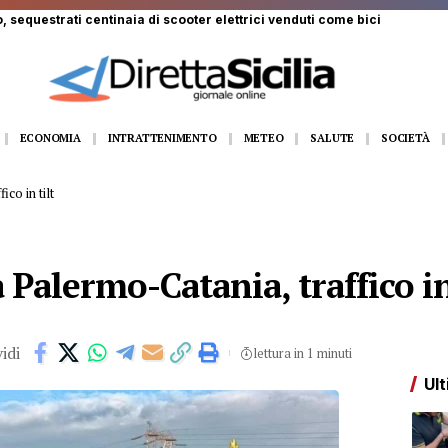
 ferito a Monte Pellegrino: trasportato a Villa Sofia
ECONOMIA
INTRATTENIMENTO
METEO
SALUTE
SOCIETÀ
ico in tilt
a Palermo-Catania, traffico in
idi
lettura in 1 minuti
Ult