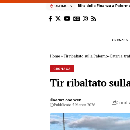
ULTIMORA
Scalatore francese di 22 anni
CRONACA
Home
»
Tir ribaltato sulla Palermo-Catania, traff
CRONACA
Tir ribaltato sull
di
Redazione Web
Condiv
Pubblicato 5 Marzo 2026