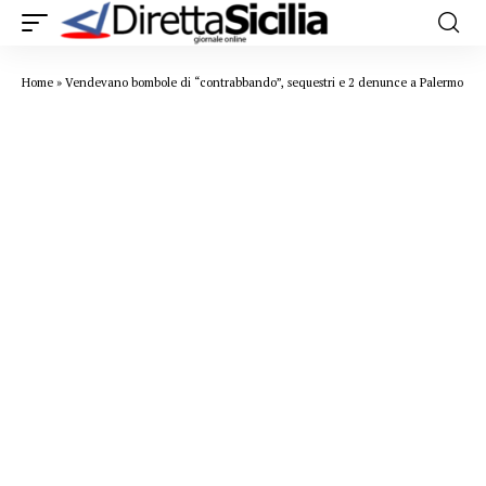
Home
»
Vendevano bombole di “contrabbando”, sequestri e 2 denunce a Palermo