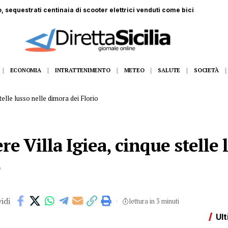
, sequestrati centinaia di scooter elettrici venduti come bici
ECONOMIA
INTRATTENIMENTO
METEO
SALUTE
SOCIETÀ
telle lusso nelle dimora dei Florio
e Villa Igiea, cinque stelle 
o
idi
lettura in 3 minuti
Ult