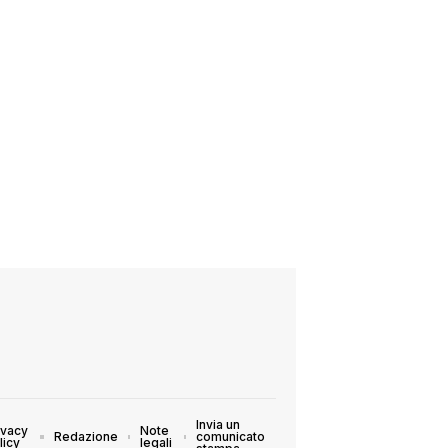
Invia un
ivacy
Note
Redazione
comunicato
licy
legali