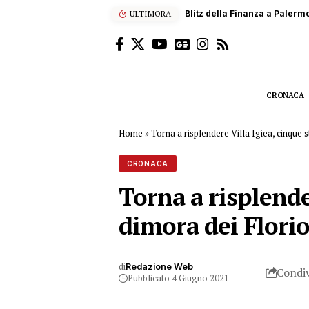
ULTIMORA
Blitz della Finanza a Palermo
CRONACA
Home
»
Torna a risplendere Villa Igiea, cinque s
CRONACA
Torna a risplender
dimora dei Flori
di
Redazione Web
Condiv
Pubblicato 4 Giugno 2021