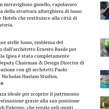
un meraviglioso gioiello, capolavoro
ra della struttura alberghiera di lusso
 Hotels che restituisce alla città di
toria.
que stelle lusso, emblema del
o dall’architetto Ernesto Basile per
Villa Igiea è stata completamente
, Deputy Chairman & Design Director di
azione con gli architetti Paolo
i Nicholas Haslam Studios.
mo
za ideale per scoprire il patrimonio
estinazione grazie alla sua posizione
 di Palermo, che regala agli ospiti