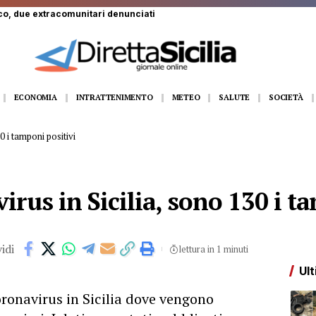
o, due extracomunitari denunciati
ECONOMIA
INTRATTENIMENTO
METEO
SALUTE
SOCIETÀ
0 i tamponi positivi
irus in Sicilia, sono 130 i t
idi
lettura in 1 minuti
Ult
ronavirus in Sicilia dove vengono