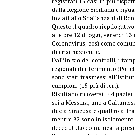
registrati 15 casi in più rispett
dalla Regione Siciliana e rigua
inviati allo Spallanzani di Ro
Questo il quadro riepilogativo 
alle ore 12 di oggi, venerdì 1
Coronavirus, così come comuni
di crisi nazionale.
Dall’inizio dei controlli, i ta
regionali di riferimento (Polic
sono stati trasmessi all’Istitu
campioni (15 più di ieri).
Risultano ricoverati 44 pazien
sei a Messina, uno a Caltaniss
due a Siracusa e quattro a Trap
mentre 82 sono in isolamento 
deceduti.Lo comunica la presi