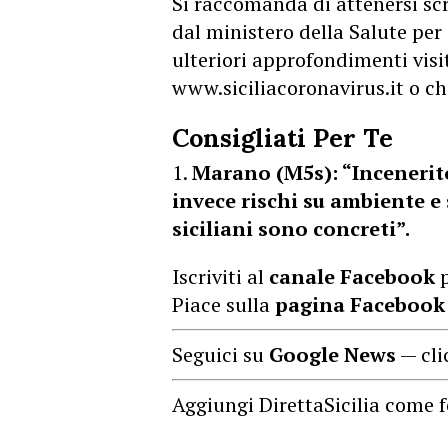
Si raccomanda di attenersi sc
dal ministero della Salute per 
ulteriori approfondimenti visit
www.siciliacoronavirus.it o c
Consigliati Per Te
Marano (M5s): “Incenerito
invece rischi su ambiente e s
siciliani sono concreti”.
Iscriviti al
canale Facebook
p
Piace sulla
pagina Facebook
Seguici su
Google News
— cli
Aggiungi DirettaSicilia come f