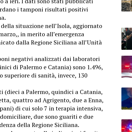
o a ieri. I dati sono stati pubblicati
rdano i tamponi risultati positivi
ma.
della situazione nell’Isola, aggiornato
3 marzo,, in merito all’emergenza
cato dalla Regione Siciliana all’Unità
mponi negativi analizzati dai laboratori
linici di Palermo e Catania) sono 1.496,
to superiore di sanità, invece, 130
ti (dieci a Palermo, quindici a Catania,
etta, quattro ad Agrigento, due a Enna,
ani) di cui solo 7 in terapia intensiva,
domiciliare, due sono guariti e due
denza della Regione Siciliana.