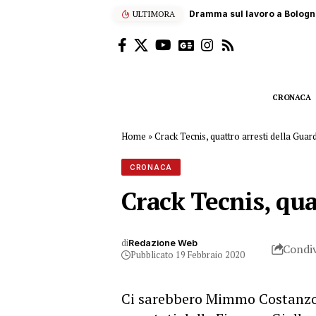
ULTIMORA
Fontana di lava sull’
CRONACA
Home
»
Crack Tecnis, quattro arresti della Gua
CRONACA
Crack Tecnis, qua
di
Redazione Web
Condiv
Pubblicato 19 Febbraio 2020
Ci sarebbero Mimmo Costanzo 