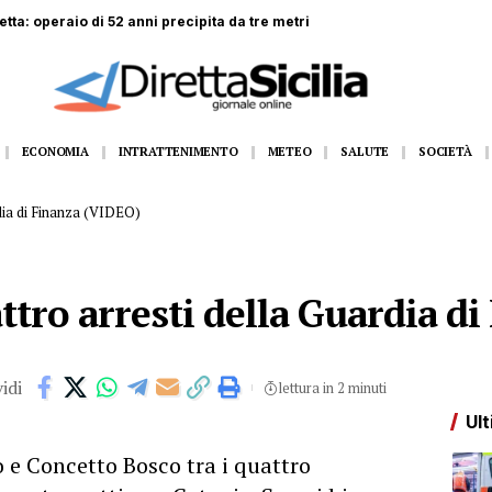
Etna, aerei dirottati da Roma e Napoli
ECONOMIA
INTRATTENIMENTO
METEO
SALUTE
SOCIETÀ
rdia di Finanza (VIDEO)
ttro arresti della Guardia d
idi
lettura in 2 minuti
Ult
e Concetto Bosco tra i quattro