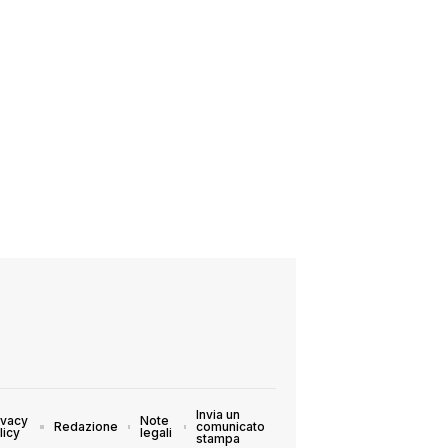
Invia un
ivacy
Note
Redazione
comunicato
licy
legali
stampa