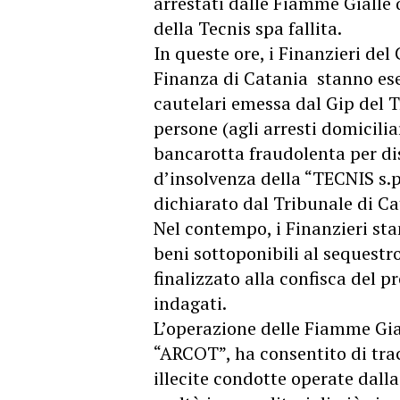
arrestati dalle Fiamme Gialle 
della Tecnis spa fallita.
In queste ore, i Finanzieri de
Finanza di Catania stanno es
cautelari emessa dal Gip del T
persone (agli arresti domicilia
bancarotta fraudolenta per dis
d’insolvenza della “TECNIS s.p.
dichiarato dal Tribunale di Ca
Nel contempo, i Finanzieri st
beni sottoponibili al
sequestro
finalizzato alla confisca del p
indagati.
L’operazione delle Fiamme Gi
“ARCOT”, ha consentito di trac
illecite condotte operate dall