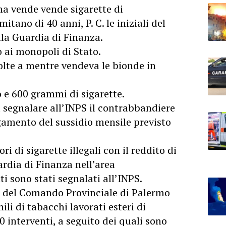
ma vende vende sigarette di
ano di 40 anni, P. C. le iniziali del
lla Guardia di Finanza.
o ai monopoli di Stato.
olte a mentre vendeva le bionde in
o e 600 grammi di sigarette.
 segnalare all’INPS il contrabbandiere
agamento del sussidio mensile previsto
ri di sigarette illegali con il reddito di
rdia di Finanza nell’area
i sono stati segnalati all’INPS.
i del Comando Provinciale di Palermo
li di tabacchi lavorati esteri di
interventi, a seguito dei quali sono