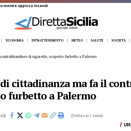
to mentre appicca incendi
ECONOMIA
INTRATTENIMENTO
METEO
SALUTE
SOCIETÀ
il contrabbandiere di sigarette, scoperto furbetto a Palermo
 di cittadinanza ma fa il con
to furbetto a Palermo
idi
lettura in 1 minuti
Ult