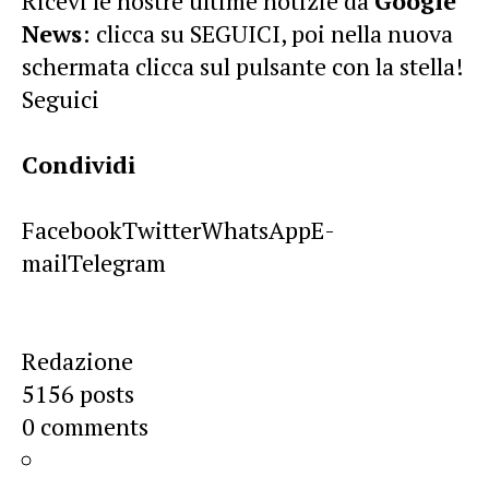
Ricevi le nostre ultime notizie da
Google
News
: clicca su SEGUICI, poi nella nuova
schermata clicca sul pulsante con la stella!
Seguici
Condividi
Facebook
Twitter
WhatsApp
E-
mail
Telegram
Redazione
5156 posts
0 comments