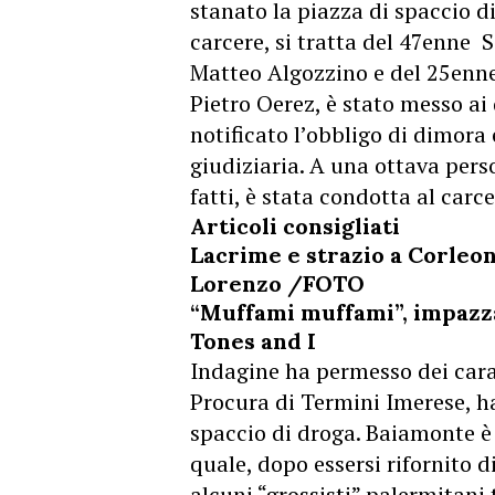
stanato la piazza di spaccio di
carcere, si tratta del 47enne
Matteo Algozzino e del 25enne 
Pietro Oerez, è stato messo ai 
notificato l’obbligo di dimora 
giudiziaria. A una ottava pers
fatti, è stata condotta al carc
Articoli consigliati
Lacrime e strazio a Corleo
Lorenzo /FOTO
“Muffami muffami”, impazza
Tones and I
Indagine ha permesso dei carab
Procura di Termini Imerese, 
spaccio di droga. Baiamonte è 
quale, dopo essersi rifornito d
alcuni “grossisti” palermitani