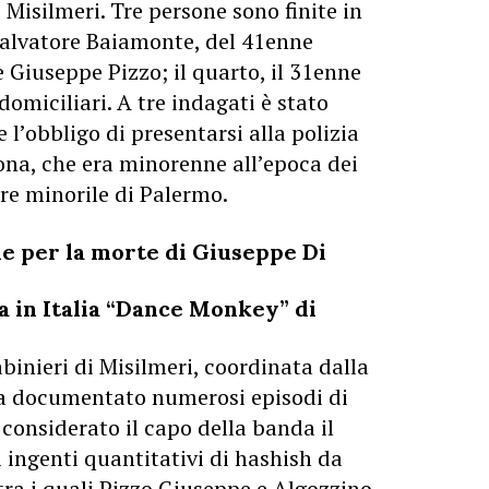
 Misilmeri. Tre persone sono finite in
 Salvatore Baiamonte, del 41enne
Giuseppe Pizzo; il quarto, il 31enne
domiciliari. A tre indagati è stato
e l’obbligo di presentarsi alla polizia
ona, che era minorenne all’epoca dei
ere minorile di Palermo.
ne per la morte di Giuseppe Di
 in Italia “Dance Monkey” di
inieri di Misilmeri, coordinata dalla
ha documentato numerosi episodi di
considerato il capo della banda il
i ingenti quantitativi di hashish da
 tra i quali Pizzo Giuseppe e Algozzino