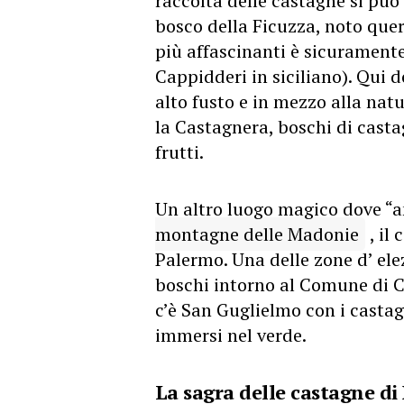
raccolta delle castagne si può
bosco della Ficuzza, noto quer
più affascinanti è sicuramente
Cappidderi in siciliano). Qui d
alto fusto e in mezzo alla nat
la Castagnera, boschi di cast
frutti.
Un altro luogo magico dove “a
montagne delle Madonie
, il
Palermo. Una delle zone d’ elez
boschi intorno al Comune di Ca
c’è San Guglielmo con i castagn
immersi nel verde.
La sagra delle castagne d