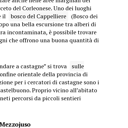
 fare anche nelle aree marginali del
ceto del Corleonese. Uno dei luoghi
 il
bosco del Cappelliere
(Bosco dei
opo una bella escursione tra alberi di
ura incontaminata, è possibile trovare
agni che offrono una buona quantità di
ndare a castagne” si trova
sulle
 confine orientale della provincia di
ione per i cercatori di castagne sono i
stelbuono. Proprio vicino all’abitato
eti percorsi da piccoli sentieri
i Mezzojuso