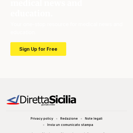
medical news and
education.
Your one-stop resource for medical news and
education.
Sign Up for Free
Privacy policy
Redazione
Note legali
Invia un comunicato stampa