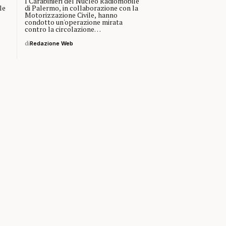
I Carabinieri del Nucleo Radiomobile
le
di Palermo, in collaborazione con la
Motorizzazione Civile, hanno
condotto un'operazione mirata
contro la circolazione…
di
Redazione Web