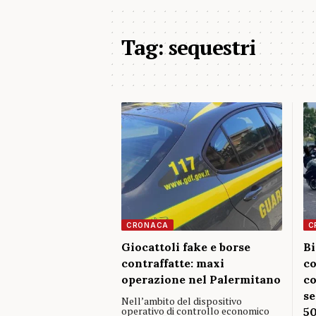
Tag:
sequestri
CRONACA
C
Giocattoli fake e borse
Bi
contraffatte: maxi
co
operazione nel Palermitano
co
se
Nell’ambito del dispositivo
operativo di controllo economico
50