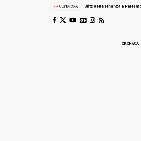
ermo, sequestrati centinaia di scooter elettrici venduti come bici
ULTIMORA
CRONACA