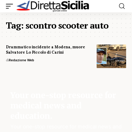
Tag:
scontro scooter auto
Drammatico incidente a Modena, muore
Salvatore Lo Piccolo di Carini
di
Redazione Web
Your one-stop resource for
medical news and
education.
Your one-stop resource for medical news and