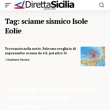
Tag:
sciame sismico Isole
Eolie
Terremoto nella notte, Palermo svegliata di
soprassalto: scossa da 4.6, poi altre 15
di
Gaetano Ferraro
Your one-stop resource for
medical news and
education.