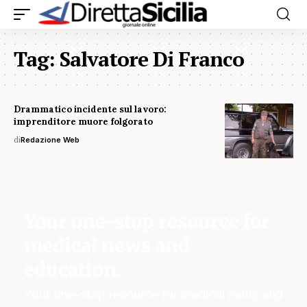
Tag:
Salvatore Di Franco
Drammatico incidente sul lavoro:
imprenditore muore folgorato
di
Redazione Web
Your one-stop resource for
medical news and
education.
Your one-stop resource for medical news and