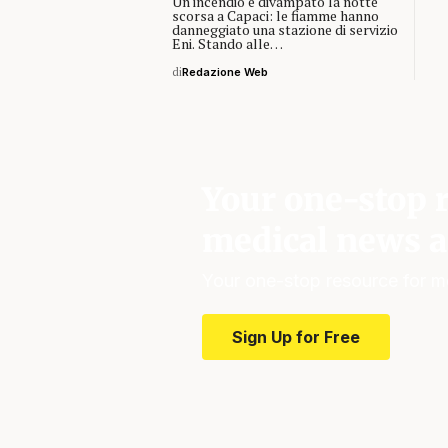
Un incendio è divampato la notte
scorsa a Capaci: le fiamme hanno
danneggiato una stazione di servizio
Eni. Stando alle…
di
Redazione Web
Your one-stop r
medical news a
Your one-stop resource for m
Sign Up for Free