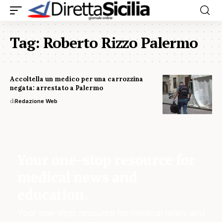
Tag:
Roberto Rizzo Palermo
Accoltella un medico per una carrozzina
negata: arrestato a Palermo
di
Redazione Web
Your one-stop resource for
medical news and
education.
Your one-stop resource for medical news and