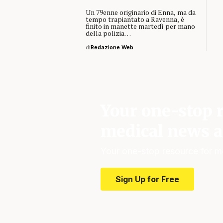
Un 79enne originario di Enna, ma da
tempo trapiantato a Ravenna, è
finito in manette martedì per mano
della polizia…
di
Redazione Web
Your one-stop r
medical news a
Your one-stop resource for m
Sign Up for Free