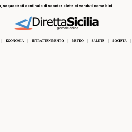
, sequestrati centinaia di scooter elettrici venduti come bici
ECONOMIA
INTRATTENIMENTO
METEO
SALUTE
SOCIETÀ