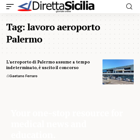
Tag:
lavoro aeroporto
Palermo
L’aeroporto di Palermo assume a tempo
indeterminato, è uscito il concorso
di
Gaetano Ferraro
Your one-stop resource for
medical news and
education.